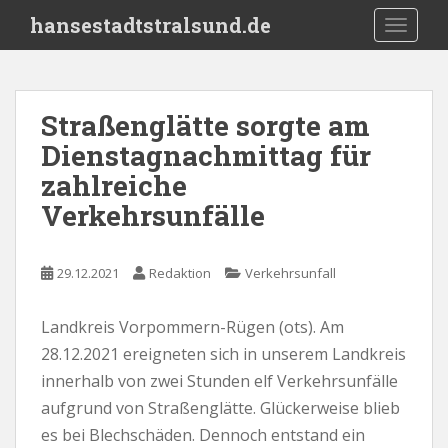
S
hansestadtstralsund.de
TOGGLE
k
i
p
t
Straßenglätte sorgte am
o
Dienstagnachmittag für
m
a
zahlreiche
i
Verkehrsunfälle
n
c
o
29.12.2021
Redaktion
Verkehrsunfall
n
t
Landkreis Vorpommern-Rügen (ots). Am
e
28.12.2021 ereigneten sich in unserem Landkreis
n
t
innerhalb von zwei Stunden elf Verkehrsunfälle
aufgrund von Straßenglätte. Glückerweise blieb
es bei Blechschäden. Dennoch entstand ein