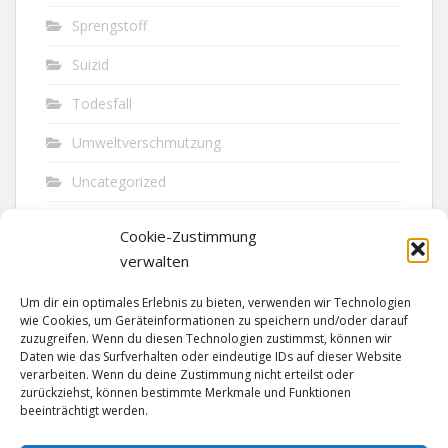
Sprengstoff
Suizid
Todesfall
Umweltverschmutzung
Uncategorized
Unfall
Cookie-Zustimmung
Vandalismus
verwalten
Verkehr
Um dir ein optimales Erlebnis zu bieten, verwenden wir Technologien
wie Cookies, um Geräteinformationen zu speichern und/oder darauf
Verkehrsunfall
zuzugreifen. Wenn du diesen Technologien zustimmst, können wir
Daten wie das Surfverhalten oder eindeutige IDs auf dieser Website
verarbeiten. Wenn du deine Zustimmung nicht erteilst oder
Vermisst
zurückziehst, können bestimmte Merkmale und Funktionen
beeinträchtigt werden.
Waffen