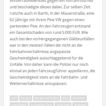
Winterräumdienstes gegen ein Vorfahrtsschild
und beschädigte dieses dabei. Zur selben Zeit
rutsche auch in Barth, in der Mauerstraße, eine
62-Jährige mit ihrem Pkw VW gegen einen
parkenden Pkw. An den Fahrzeugen entstand
ein Gesamtschaden von rund 5.000 EUR. Wie
auch bei den vorhergegangenen Glätteunfällen
war in den meisten Fällen die nicht an die
Fahrbahnverhältnisse angepasste
Geschwindigkeit ausschlaggebend für die
Unfälle. Von daher kann die Polizei nur noch
einmal an jeden Fahrzeugführer appellieren, die
Geschwindigkeit stets an die Fahrbahn- und
Wetterverhältnisse anzupassen.
A20
Bergen
Bergen auf Rügen
Binz
Grimmen
Insel Rügen
Ostseebad Binz
Süderholz
Stralsund