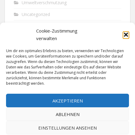
Umweltverschmutzung
Uncategorized
Unfall
Cookie-Zustimmung
Vandalismus
verwalten
Verkehr
Um dir ein optimales Erlebnis zu bieten, verwenden wir Technologien
wie Cookies, um Geräteinformationen zu speichern und/oder darauf
Verkehrsunfall
zuzugreifen. Wenn du diesen Technologien zustimmst, können wir
Daten wie das Surfverhalten oder eindeutige IDs auf dieser Website
verarbeiten. Wenn du deine Zustimmung nicht erteilst oder
Vermisst
zurückziehst, können bestimmte Merkmale und Funktionen
beeinträchtigt werden.
Waffen
Wilderei
AKZEPTIEREN
ABLEHNEN
EINSTELLUNGEN ANSEHEN