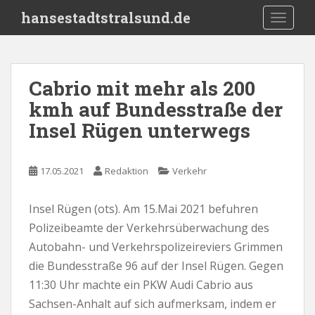
S
hansestadtstralsund.de
TOGGLE
k
i
p
t
Cabrio mit mehr als 200
o
kmh auf Bundesstraße der
m
a
Insel Rügen unterwegs
i
n
c
17.05.2021
Redaktion
Verkehr
o
n
Insel Rügen (ots). Am 15.Mai 2021 befuhren
t
Polizeibeamte der Verkehrsüberwachung des
e
Autobahn- und Verkehrspolizeireviers Grimmen
n
die Bundesstraße 96 auf der Insel Rügen. Gegen
t
11:30 Uhr machte ein PKW Audi Cabrio aus
Sachsen-Anhalt auf sich aufmerksam, indem er