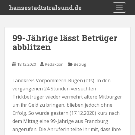
S
hansestadtstralsund.de
TOGGLE
k
i
p
t
99-Jährige lässt Betrüger
o
abblitzen
m
a
i
18.12.2020
Redaktion
Betrug
n
c
o
Landkreis Vorpommern-Rügen (ots). In den
n
vergangenen 24 Stunden versuchten
t
Trickbetrüger wieder vermehrt ältere Mitbürger
e
um ihr Geld zu bringen, blieben jedoch ohne
n
Erfolg. So wurde gestern (17.12.2020) kurz nach
t
dem Mittag eine 99-Jährige aus Franzburg
angerufen. Die Anruferin teilte ihr mit, dass ihre