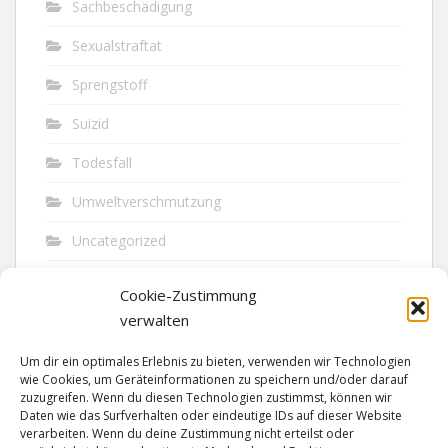
Sachbeschädigung
Sexualstraftat
Sprengstoff
Suizid
Todesfall
Umweltverschmutzung
Uncategorized
Unfall
Cookie-Zustimmung
Vandalismus
verwalten
Verkehr
Um dir ein optimales Erlebnis zu bieten, verwenden wir Technologien
wie Cookies, um Geräteinformationen zu speichern und/oder darauf
Verkehrsunfall
zuzugreifen. Wenn du diesen Technologien zustimmst, können wir
Daten wie das Surfverhalten oder eindeutige IDs auf dieser Website
verarbeiten. Wenn du deine Zustimmung nicht erteilst oder
Vermisst