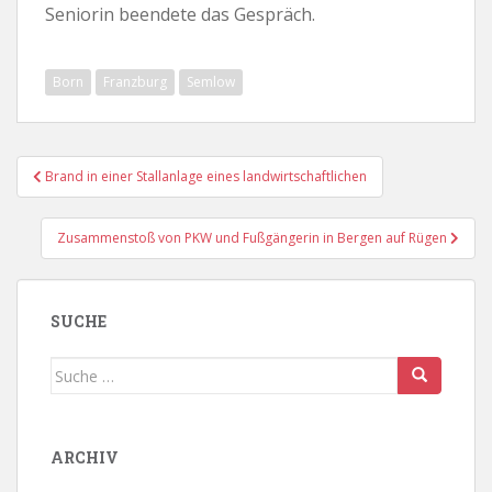
Seniorin beendete das Gespräch.
Born
Franzburg
Semlow
Beitragsnavigation
Brand in einer Stallanlage eines landwirtschaftlichen
Zusammenstoß von PKW und Fußgängerin in Bergen auf Rügen
SUCHE
Suche
nach:
ARCHIV