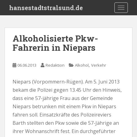
S
hansestadtstralsund.de
TOGGLE
k
i
p
t
Alkoholisierte Pkw-
o
Fahrerin in Niepars
m
a
i
,
06.06.2013
Redaktion
Alkohol
Verkehr
n
c
o
Niepars (Vorpommern-Rügen). Am 5. Juni 2013
n
bekam die Polizei gegen 13.45 Uhr den Hinweis,
t
dass eine 57-jährige Frau aus der Gemeinde
e
Niepars betrunken mit einem Pkw in Niepars
n
fahren soll. Einsatzkräfte des Polizeireviers
t
Barth stellten den Pkw sowie die 57-Jährige an
ihrer Wohnanschrift fest. Ein durchgeführter