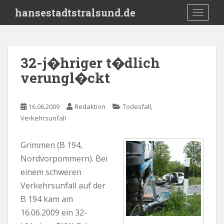
S
hansestadtstralsund.de
TOGGLE
k
i
p
t
32-j�hriger t�dlich
o
verungl�ckt
m
a
i
,
16.06.2009
Redaktion
Todesfall
n
Verkehrsunfall
c
o
n
Grimmen (B 194,
t
Nordvorpommern). Bei
e
einem schweren
n
Verkehrsunfall auf der
t
B 194 kam am
16.06.2009 ein 32-