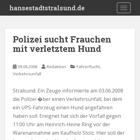
S
hansestadtstralsund.de
TOGGLE
k
i
p
t
Polizei sucht Frauchen
o
mit verletztem Hund
m
a
i
,
09.06.2008
Redaktion
Fahrerflucht
n
Verkehrsunfall
c
o
n
Stralsund. Ein Zeuge informierte am 03.06.2008
t
die Polizei �ber einen Verkehrsunfall, bei dem
e
ein UPS-Fahrzeug einen Hund angefahren
n
haben soll. Ereignet hat sich der Vorfall gegen
t
11:00 Uhr am Heinrich-Heine Ring vor der
Warenannahme am Kaufholz Stolz. Hier soll der