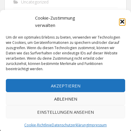
Uncategorized
Unfall
Cookie-Zustimmung
Vandalismus
verwalten
Verkehr
Um dir ein optimales Erlebnis zu bieten, verwenden wir Technologien
wie Cookies, um Geräteinformationen zu speichern und/oder darauf
Verkehrsunfall
zuzugreifen. Wenn du diesen Technologien zustimmst, können wir
Daten wie das Surfverhalten oder eindeutige IDs auf dieser Website
verarbeiten. Wenn du deine Zustimmung nicht erteilst oder
Vermisst
zurückziehst, können bestimmte Merkmale und Funktionen
beeinträchtigt werden.
Waffen
Wilderei
AKZEPTIEREN
ABLEHNEN
EINSTELLUNGEN ANSEHEN
Cookie-Richtlinie
Datenschutzerklärung
Impressum
MADE SINCE 1999 WITH ♥ BY
ABELNET
| POWERED BY
NADV