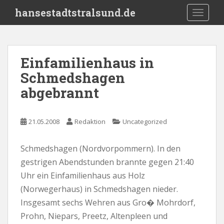
S
hansestadtstralsund.de
TOGGLE
k
i
p
t
Einfamilienhaus in
o
Schmedshagen
m
a
abgebrannt
i
n
c
21.05.2008
Redaktion
Uncategorized
o
n
Schmedshagen (Nordvorpommern). In den
t
gestrigen Abendstunden brannte gegen 21:40
e
Uhr ein Einfamilienhaus aus Holz
n
(Norwegerhaus) in Schmedshagen nieder.
t
Insgesamt sechs Wehren aus Gro� Mohrdorf,
Prohn, Niepars, Preetz, Altenpleen und