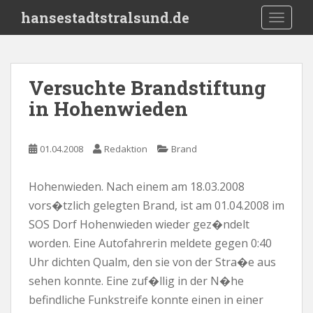
S
hansestadtstralsund.de
TOGGLE
k
i
p
t
Versuchte Brandstiftung
o
in Hohenwieden
m
a
i
01.04.2008
Redaktion
Brand
n
c
o
Hohenwieden. Nach einem am 18.03.2008
n
vors�tzlich gelegten Brand, ist am 01.04.2008 im
t
SOS Dorf Hohenwieden wieder gez�ndelt
e
worden. Eine Autofahrerin meldete gegen 0:40
n
Uhr dichten Qualm, den sie von der Stra�e aus
t
sehen konnte. Eine zuf�llig in der N�he
befindliche Funkstreife konnte einen in einer