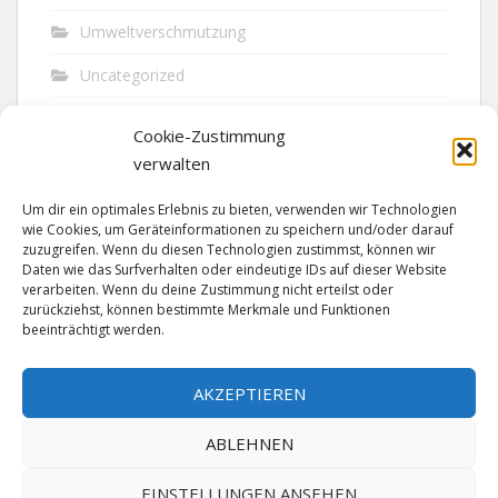
Umweltverschmutzung
Uncategorized
Unfall
Cookie-Zustimmung
Vandalismus
verwalten
Verkehr
Um dir ein optimales Erlebnis zu bieten, verwenden wir Technologien
wie Cookies, um Geräteinformationen zu speichern und/oder darauf
Verkehrsunfall
zuzugreifen. Wenn du diesen Technologien zustimmst, können wir
Daten wie das Surfverhalten oder eindeutige IDs auf dieser Website
verarbeiten. Wenn du deine Zustimmung nicht erteilst oder
Vermisst
zurückziehst, können bestimmte Merkmale und Funktionen
beeinträchtigt werden.
Waffen
Wilderei
AKZEPTIEREN
ABLEHNEN
EINSTELLUNGEN ANSEHEN