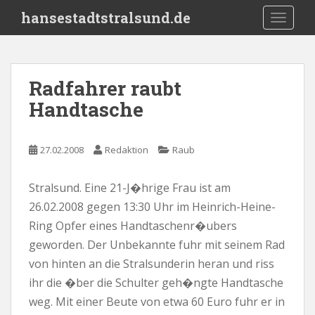
S
hansestadtstralsund.de
TOGGLE
k
i
p
t
Radfahrer raubt
o
Handtasche
m
a
i
27.02.2008
Redaktion
Raub
n
c
o
Stralsund. Eine 21-J�hrige Frau ist am
n
26.02.2008 gegen 13:30 Uhr im Heinrich-Heine-
t
Ring Opfer eines Handtaschenr�ubers
e
geworden. Der Unbekannte fuhr mit seinem Rad
n
von hinten an die Stralsunderin heran und riss
t
ihr die �ber die Schulter geh�ngte Handtasche
weg. Mit einer Beute von etwa 60 Euro fuhr er in