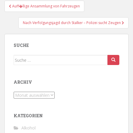
Beitragsnavigation
Auff�llige Ansammlung von Fahrzeugen
Nach Verfolgungsjagd durch Stalker – Polizei sucht Zeugen
SUCHE
Suche
nach:
ARCHIV
Archiv
KATEGORIEN
Alkohol