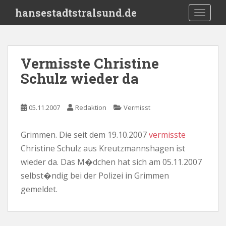
S
hansestadtstralsund.de
TOGGLE
k
i
p
t
Vermisste Christine
o
Schulz wieder da
m
a
i
05.11.2007
Redaktion
Vermisst
n
c
o
Grimmen. Die seit dem 19.10.2007
vermisste
n
Christine Schulz aus Kreutzmannshagen ist
t
wieder da. Das M�dchen hat sich am 05.11.2007
e
selbst�ndig bei der Polizei in Grimmen
n
gemeldet.
t