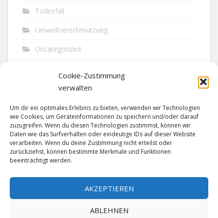
Todesfall
Umweltverschmutzung
Uncategorized
Unfall
Cookie-Zustimmung
Vandalismus
verwalten
Verkehr
Um dir ein optimales Erlebnis zu bieten, verwenden wir Technologien
wie Cookies, um Geräteinformationen zu speichern und/oder darauf
Verkehrsunfall
zuzugreifen. Wenn du diesen Technologien zustimmst, können wir
Daten wie das Surfverhalten oder eindeutige IDs auf dieser Website
verarbeiten. Wenn du deine Zustimmung nicht erteilst oder
Vermisst
zurückziehst, können bestimmte Merkmale und Funktionen
beeinträchtigt werden.
Waffen
Wilderei
AKZEPTIEREN
ABLEHNEN