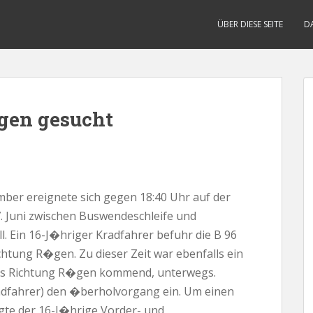
ÜBER DIESE SEITE
D
gen gesucht
mber ereignete sich gegen 18:40 Uhr auf der
. Juni zwischen Buswendeschleife und
. Ein 16-J�hriger Kradfahrer befuhr die B 96
htung R�gen. Zu dieser Zeit war ebenfalls ein
 aus Richtung R�gen kommend, unterwegs.
radfahrer) den �berholvorgang ein. Um einen
te der 16-J�hrige Vorder- und