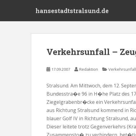
S
hansestadtstralsund.de
k
i
p
t
o
m
Verkehrsunfall – Zeu
a
i
n
17.09.2007
Redaktion
Verkehrsunfall
c
o
Stralsund. Am Mittwoch, dem 12. Septe
n
Bundesstra�e 96 in H�he Platz des 17
t
e
Ziegelgrabenbr�cke ein Verkehrsunfall
n
aus Richtung Stralsund kommend in Ric
t
blauer Golf IV in Richtung Stralsund,
Dieser leitete trotz Gegenverkehrs (K
Zusammensto� zu verhindern, bet�tig