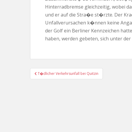
Hinterradbremse gleichzeitig, wobei d
und er auf die Stra�e st�rzte. Der Krad
Unfallverursachen k�nnen keine Angab
der Golf ein Berliner Kennzeichen hat
haben, werden gebeten, sich unter de
Beitragsnavigation
T�dlicher Verkehrsunfall bei Quitzin