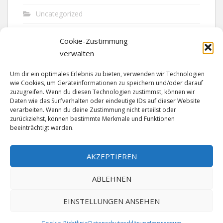
Uncategorized
Unfall
Cookie-Zustimmung
Vandalismus
verwalten
Verkehr
Um dir ein optimales Erlebnis zu bieten, verwenden wir Technologien
wie Cookies, um Geräteinformationen zu speichern und/oder darauf
Verkehrsunfall
zuzugreifen. Wenn du diesen Technologien zustimmst, können wir
Daten wie das Surfverhalten oder eindeutige IDs auf dieser Website
verarbeiten. Wenn du deine Zustimmung nicht erteilst oder
Vermisst
zurückziehst, können bestimmte Merkmale und Funktionen
beeinträchtigt werden.
Waffen
Wilderei
AKZEPTIEREN
ABLEHNEN
EINSTELLUNGEN ANSEHEN