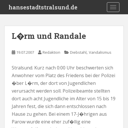
S
hansestadtstralsund.de
TOGGLE
k
i
p
t
L�rm und Randale
o
m
a
,
19.07.2007
Redaktion
Diebstahl
Vandalismus
i
n
Stralsund. Kurz nach 0:00 Uhr beschwerten sich
c
Anwohner vom Platz des Friedens bei der Polizei
o
n
�ber L�rm, der dort von Jugendlichen
t
verursacht werden soll. Polizeibeamte stellten
e
dort auch acht Jugendliche im Alter von 15 bis 19
n
Jahren fest, die sich dann entschlossen nach
t
Hause zu gehen. Bei einem 17-J�hrigen aus
Parow wurde eine eher zuf�llig eine