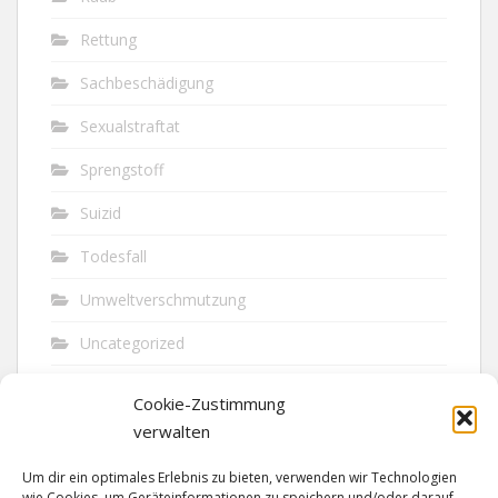
Rettung
Sachbeschädigung
Sexualstraftat
Sprengstoff
Suizid
Todesfall
Umweltverschmutzung
Uncategorized
Unfall
Cookie-Zustimmung
Vandalismus
verwalten
Verkehr
Um dir ein optimales Erlebnis zu bieten, verwenden wir Technologien
wie Cookies, um Geräteinformationen zu speichern und/oder darauf