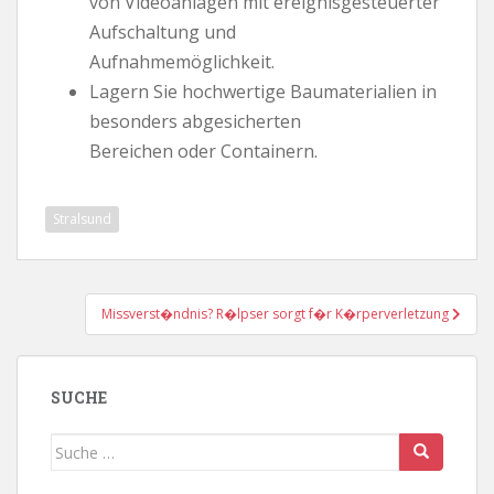
von Videoanlagen mit ereignisgesteuerter
Aufschaltung und
Aufnahmemöglichkeit.
Lagern Sie hochwertige Baumaterialien in
besonders abgesicherten
Bereichen oder Containern.
Stralsund
Beitragsnavigation
Missverst�ndnis? R�lpser sorgt f�r K�rperverletzung
SUCHE
Suche
nach: