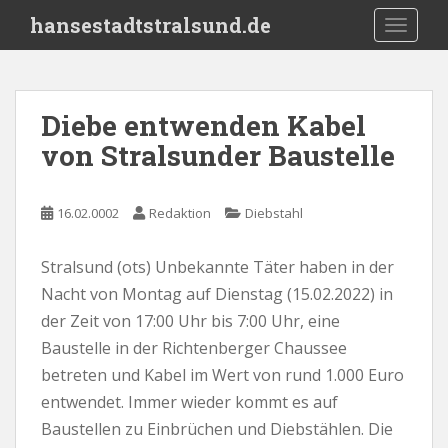
S
hansestadtstralsund.de
TOGGLE
k
i
p
t
Diebe entwenden Kabel
o
von Stralsunder Baustelle
m
a
i
16.02.0002
Redaktion
Diebstahl
n
c
o
Stralsund (ots) Unbekannte Täter haben in der
n
Nacht von Montag auf Dienstag (15.02.2022) in
t
der Zeit von 17:00 Uhr bis 7:00 Uhr, eine
e
Baustelle in der Richtenberger Chaussee
n
betreten und Kabel im Wert von rund 1.000 Euro
t
entwendet. Immer wieder kommt es auf
Baustellen zu Einbrüchen und Diebstählen. Die