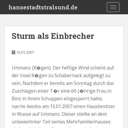
S
hansestadtstralsund.de
TOGGLE
k
i
p
t
Sturm als Einbrecher
o
m
a
16.01.2007
i
n
Ummanz (R�gen). Der heftige Wind scheint auf
c
der Insel R�gen zu Schabernack aufgelegt zu
o
n
sein. Nachdem er bereits am Sonntag durch das
t
Zuschlagen einer T�r eine 60-J�hrige Frau in
e
Binz in ihrem Schuppen eingesperrt hatte,
n
narrte Aeolos am 15.01.2007 einen Hausbesitzer
t
in Wusse auf Ummanz. Dieser stellte an dem
unbewohnter Teil seines Mehrfamilienhauses