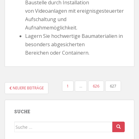
Baustelle durch Installation
von Videoanlagen mit ereignisgesteuerter
Aufschaltung und
Aufnahmemöglichkeit.
Lagern Sie hochwertige Baumaterialien in
besonders abgesicherten
Bereichen oder Containern.
SEITENNUMMERIERUNG
1
…
626
627
NEUERE BEITRÄGE
DER
BEITRÄGE
SUCHE
Suche
nach: