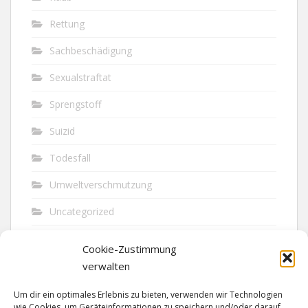
Rettung
Sachbeschädigung
Sexualstraftat
Sprengstoff
Suizid
Todesfall
Umweltverschmutzung
Uncategorized
Unfall
Cookie-Zustimmung
Vandalismus
verwalten
Verkehr
Um dir ein optimales Erlebnis zu bieten, verwenden wir Technologien
wie Cookies, um Geräteinformationen zu speichern und/oder darauf