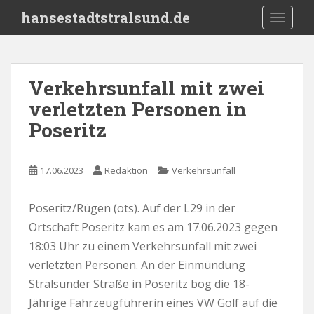
S
hansestadtstralsund.de
TOGGLE
k
i
p
t
Verkehrsunfall mit zwei
o
verletzten Personen in
m
a
Poseritz
i
n
c
17.06.2023
Redaktion
Verkehrsunfall
o
n
Poseritz/Rügen (ots). Auf der L29 in der
t
Ortschaft Poseritz kam es am 17.06.2023 gegen
e
18:03 Uhr zu einem Verkehrsunfall mit zwei
n
verletzten Personen. An der Einmündung
t
Stralsunder Straße in Poseritz bog die 18-
Jährige Fahrzeugführerin eines VW Golf auf die