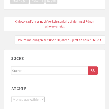
Insel Rügen
Poseritz
Rügen
Beitragsnavigation
Motorradfahrer nach Verkehrsunfall auf der Insel Rügen
schwerverletzt
Polizeimeldungen seit über 20 Jahren – jetzt an neuer Stelle
SUCHE
Suche
nach:
ARCHIV
Archiv