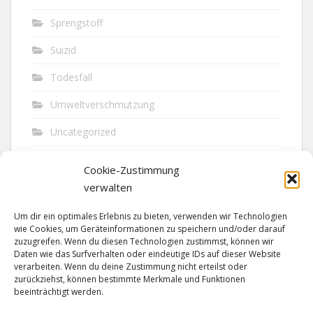
Sprengstoff
Suizid
Todesfall
Umweltverschmutzung
Uncategorized
Unfall
Cookie-Zustimmung
Vandalismus
verwalten
Verkehr
Um dir ein optimales Erlebnis zu bieten, verwenden wir Technologien
wie Cookies, um Geräteinformationen zu speichern und/oder darauf
Verkehrsunfall
zuzugreifen. Wenn du diesen Technologien zustimmst, können wir
Daten wie das Surfverhalten oder eindeutige IDs auf dieser Website
verarbeiten. Wenn du deine Zustimmung nicht erteilst oder
Vermisst
zurückziehst, können bestimmte Merkmale und Funktionen
beeinträchtigt werden.
Waffen