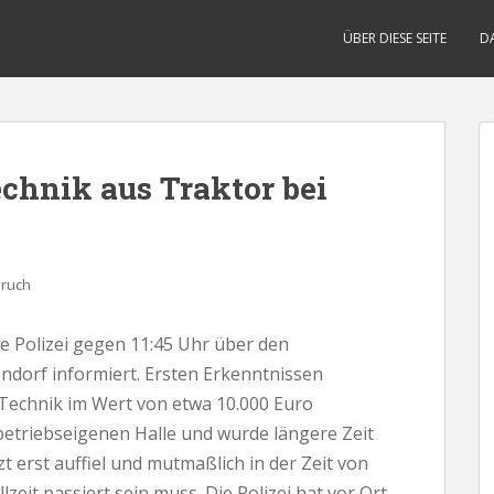
ÜBER DIESE SEITE
D
chnik aus Traktor bei
bruch
ie Polizei gegen 11:45 Uhr über den
ndorf informiert. Ersten Erkenntnissen
Technik im Wert von etwa 10.000 Euro
betriebseigenen Halle und wurde längere Zeit
zt erst auffiel und mutmaßlich in der Zeit von
zeit passiert sein muss. Die Polizei hat vor Ort