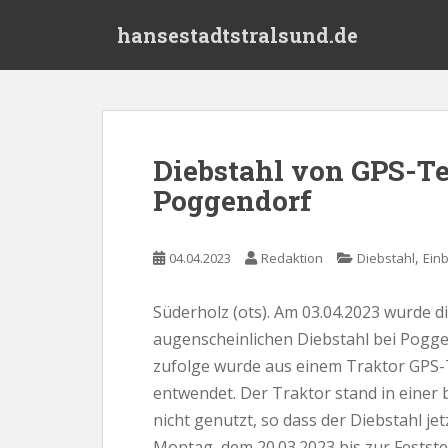
S
hansestadtstralsund.de
k
i
p
t
o
m
Diebstahl von GPS-Te
a
Poggendorf
i
n
c
,
04.04.2023
Redaktion
Diebstahl
Ein
o
n
t
Süderholz (ots). Am 03.04.2023 wurde d
e
augenscheinlichen Diebstahl bei Pogge
n
zufolge wurde aus einem Traktor GPS-
t
entwendet. Der Traktor stand in einer 
nicht genutzt, so dass der Diebstahl jet
Montag, dem 20.03.2023 bis zur Feststell