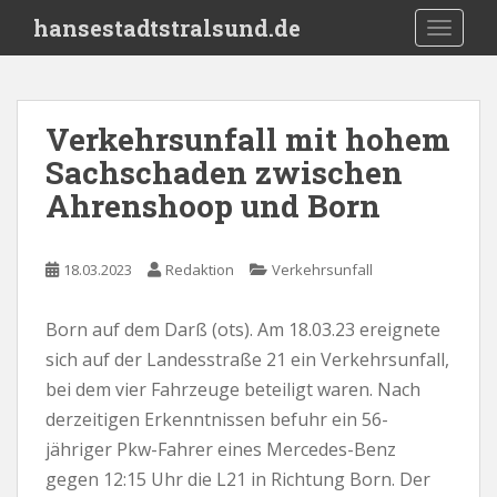
S
hansestadtstralsund.de
TOGGLE
k
i
p
t
Verkehrsunfall mit hohem
o
Sachschaden zwischen
m
a
Ahrenshoop und Born
i
n
c
18.03.2023
Redaktion
Verkehrsunfall
o
n
Born auf dem Darß (ots). Am 18.03.23 ereignete
t
sich auf der Landesstraße 21 ein Verkehrsunfall,
e
bei dem vier Fahrzeuge beteiligt waren. Nach
n
derzeitigen Erkenntnissen befuhr ein 56-
t
jähriger Pkw-Fahrer eines Mercedes-Benz
gegen 12:15 Uhr die L21 in Richtung Born. Der