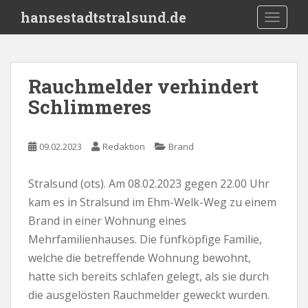
S
hansestadtstralsund.de
TOGGLE
k
i
p
t
Rauchmelder verhindert
o
Schlimmeres
m
a
i
09.02.2023
Redaktion
Brand
n
c
o
Stralsund (ots). Am 08.02.2023 gegen 22.00 Uhr
n
kam es in Stralsund im Ehm-Welk-Weg zu einem
t
Brand in einer Wohnung eines
e
Mehrfamilienhauses. Die fünfköpfige Familie,
n
welche die betreffende Wohnung bewohnt,
t
hatte sich bereits schlafen gelegt, als sie durch
die ausgelösten Rauchmelder geweckt wurden.