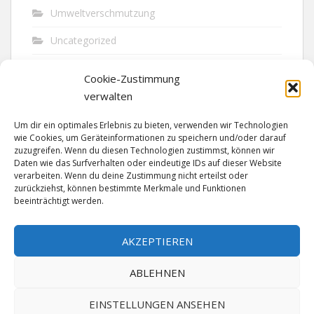
Umweltverschmutzung
Uncategorized
Unfall
Cookie-Zustimmung
Vandalismus
verwalten
Verkehr
Um dir ein optimales Erlebnis zu bieten, verwenden wir Technologien
wie Cookies, um Geräteinformationen zu speichern und/oder darauf
Verkehrsunfall
zuzugreifen. Wenn du diesen Technologien zustimmst, können wir
Daten wie das Surfverhalten oder eindeutige IDs auf dieser Website
verarbeiten. Wenn du deine Zustimmung nicht erteilst oder
Vermisst
zurückziehst, können bestimmte Merkmale und Funktionen
beeinträchtigt werden.
Waffen
Wilderei
AKZEPTIEREN
ABLEHNEN
EINSTELLUNGEN ANSEHEN