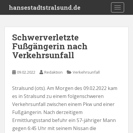
S
hansestadtstralsund.de
TOGGLE
k
i
p
t
Schwerverletzte
o
Fußgängerin nach
m
a
Verkehrsunfall
i
n
c
09.02.2022
Redaktion
Verkehrsunfall
o
n
Stralsund (ots). Am Morgen des 09.02.2022 kam
t
es in Stralsund zu einem folgenschweren
e
Verkehrsunfall zwischen einem Pkw und einer
n
Fußgängerin. Nach derzeitigem
t
Ermittlungsstand befuhr ein 57-jähriger Mann
gegen 6:45 Uhr mit seinem Nissan die