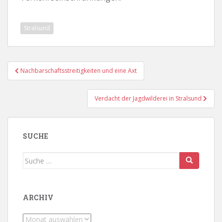
Stralsund
Beitragsnavigation
Nachbarschaftsstreitigkeiten und eine Axt
Verdacht der Jagdwilderei in Stralsund
SUCHE
Suche
nach:
ARCHIV
Archiv