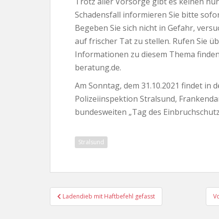
Trotz aller Vorsorge gibt es keinen hu
Schadensfall informieren Sie bitte sofo
Begeben Sie sich nicht in Gefahr, vers
auf frischer Tat zu stellen. Rufen Sie 
Informationen zu diesem Thema finden 
beratung.de.
Am Sonntag, dem 31.10.2021 findet in de
Polizeiinspektion Stralsund, Frankend
bundesweiten „Tag des Einbruchschutzes“
Stralsund
Beitragsnavigation
Ladendieb mit Haftbefehl gefasst
Vo