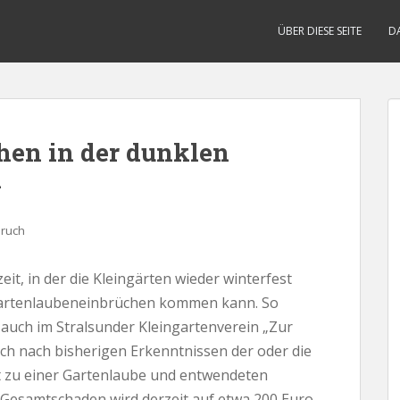
ÜBER DIESE SEITE
D
hen in der dunklen
n
bruch
eit, in der die Kleingärten wieder winterfest
Gartenlaubeneinbrüchen kommen kann. So
auch im Stralsunder Kleingartenverein „Zur
sich nach bisherigen Erkenntnissen der oder die
t zu einer Gartenlaube und entwendeten
 Gesamtschaden wird derzeit auf etwa 200 Euro