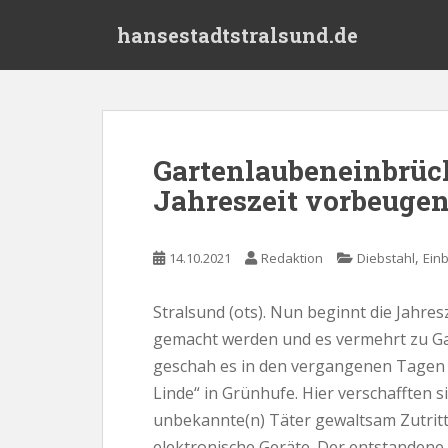
S
hansestadtstralsund.de
k
i
p
t
o
m
Gartenlaubeneinbrüc
a
Jahreszeit vorbeuge
i
n
c
,
14.10.2021
Redaktion
Diebstahl
Ein
o
n
t
Stralsund (ots). Nun beginnt die Jahresz
e
gemacht werden und es vermehrt zu 
n
geschah es in den vergangenen Tagen 
t
Linde“ in Grünhufe. Hier verschafften 
unbekannte(n) Täter gewaltsam Zutrit
elektronische Geräte. Der entstandene