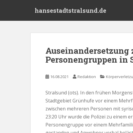
S
hansestadtstralsund.de
k
i
p
t
o
m
Auseinandersetzung 
a
Personengruppen in 
i
n
c
16.08.2021
Redaktion
Körperverletz
o
n
t
Stralsund (ots). In den frühen Morgen
e
Stadtgebiet Grünhufe vor einem Mehrf
n
zwischen mehreren Personen mit syris
t
23:20 Uhr wurde die Polizei zu einem er
Personengruppe vor einem Mehrfamilie
gestanden und Anwohner verbal beläst