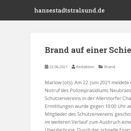
S
hansestadtstralsund.de
k
i
p
t
o
m
Brand auf einer Schi
a
i
n
23.06.2021
Redaktion
Brand
c
o
Marlow (ots). Am 22. Juni 2021 meldet
n
Notruf des Polizeipräsidiums Neubran
t
e
Schützenvereins in der Allerstorfer Ch
n
Ermittlungen wurde gegen 10:00 Uhr a
t
Mitglieder des Schützenvereins gesch
im weiteren Verlauf zum Ausbruch eine
Überdachung. Durch das schnelle Eingr