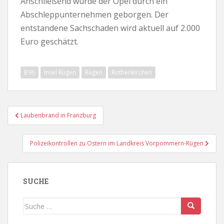
Anschließend wurde der Opel durch ein
Abschleppunternehmen geborgen. Der
entstandene Sachschaden wird aktuell auf 2.000
Euro geschätzt.
B96
Insel Rügen
Rügen
Rothenkirchen
Beitragsnavigation
Laubenbrand in Franzburg
Polizeikontrollen zu Ostern im Landkreis Vorpommern-Rügen
SUCHE
Suche
nach: