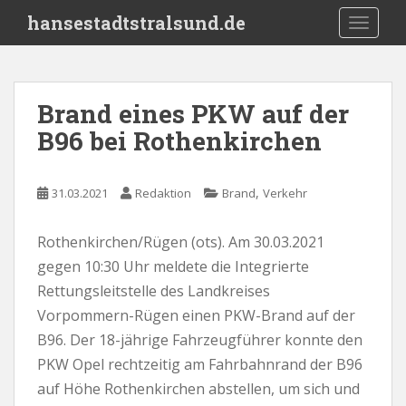
S
hansestadtstralsund.de
TOGGLE
k
i
p
t
Brand eines PKW auf der
o
B96 bei Rothenkirchen
m
a
i
,
31.03.2021
Redaktion
Brand
Verkehr
n
c
o
Rothenkirchen/Rügen (ots). Am 30.03.2021
n
gegen 10:30 Uhr meldete die Integrierte
t
Rettungsleitstelle des Landkreises
e
Vorpommern-Rügen einen PKW-Brand auf der
n
B96. Der 18-jährige Fahrzeugführer konnte den
t
PKW Opel rechtzeitig am Fahrbahnrand der B96
auf Höhe Rothenkirchen abstellen, um sich und