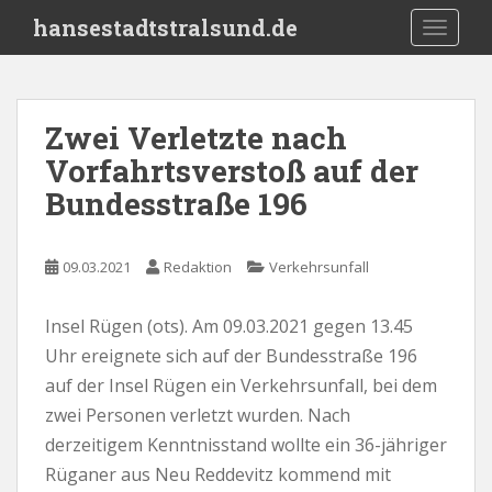
S
hansestadtstralsund.de
TOGGLE
k
i
p
t
Zwei Verletzte nach
o
Vorfahrtsverstoß auf der
m
a
Bundesstraße 196
i
n
c
09.03.2021
Redaktion
Verkehrsunfall
o
n
Insel Rügen (ots). Am 09.03.2021 gegen 13.45
t
Uhr ereignete sich auf der Bundesstraße 196
e
auf der Insel Rügen ein Verkehrsunfall, bei dem
n
zwei Personen verletzt wurden. Nach
t
derzeitigem Kenntnisstand wollte ein 36-jähriger
Rüganer aus Neu Reddevitz kommend mit