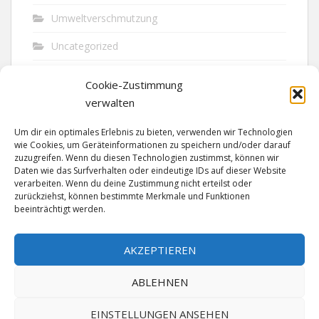
Umweltverschmutzung
Uncategorized
Unfall
Cookie-Zustimmung
Vandalismus
verwalten
Verkehr
Um dir ein optimales Erlebnis zu bieten, verwenden wir Technologien
wie Cookies, um Geräteinformationen zu speichern und/oder darauf
Verkehrsunfall
zuzugreifen. Wenn du diesen Technologien zustimmst, können wir
Daten wie das Surfverhalten oder eindeutige IDs auf dieser Website
verarbeiten. Wenn du deine Zustimmung nicht erteilst oder
Vermisst
zurückziehst, können bestimmte Merkmale und Funktionen
beeinträchtigt werden.
Waffen
Wilderei
AKZEPTIEREN
ABLEHNEN
EINSTELLUNGEN ANSEHEN