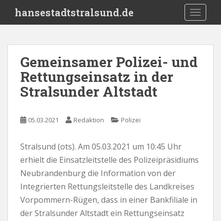
S
hansestadtstralsund.de
TOGGLE
k
i
p
t
Gemeinsamer Polizei- und
o
Rettungseinsatz in der
m
a
Stralsunder Altstadt
i
n
c
05.03.2021
Redaktion
Polizei
o
n
Stralsund (ots). Am 05.03.2021 um 10:45 Uhr
t
erhielt die Einsatzleitstelle des Polizeipräsidiums
e
Neubrandenburg die Information von der
n
Integrierten Rettungsleitstelle des Landkreises
t
Vorpommern-Rügen, dass in einer Bankfiliale in
der Stralsunder Altstadt ein Rettungseinsatz