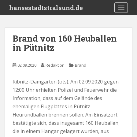
S
hansestadtstralsund.de
TOGGLE
k
i
p
t
Brand von 160 Heuballen
o
in Pütnitz
m
a
i
02.09.2020
Redaktion
Brand
n
c
o
Ribnitz-Damgarten (ots). Am 02.09.2020 gegen
n
12:00 Uhr erhielten Polizei und Feuerwehr die
t
Information, dass auf dem Gelände des
e
ehemaligen Flugplatzes in Pütnitz
n
Heurundballen brennen sollen. Am Einsatzort
t
bestätigte sich, dass insgesamt 160 Heuballen,
die in einem Hangar gelagert wurden, aus