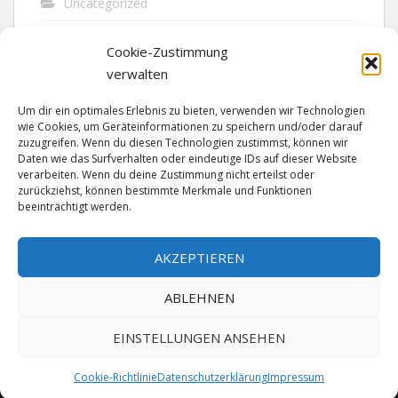
Uncategorized
Unfall
Cookie-Zustimmung
Vandalismus
verwalten
Verkehr
Um dir ein optimales Erlebnis zu bieten, verwenden wir Technologien
wie Cookies, um Geräteinformationen zu speichern und/oder darauf
Verkehrsunfall
zuzugreifen. Wenn du diesen Technologien zustimmst, können wir
Daten wie das Surfverhalten oder eindeutige IDs auf dieser Website
verarbeiten. Wenn du deine Zustimmung nicht erteilst oder
Vermisst
zurückziehst, können bestimmte Merkmale und Funktionen
beeinträchtigt werden.
Waffen
Wilderei
AKZEPTIEREN
ABLEHNEN
EINSTELLUNGEN ANSEHEN
Cookie-Richtlinie
Datenschutzerklärung
Impressum
MADE SINCE 1999 WITH ♥ BY
ABELNET
| POWERED BY
NADV