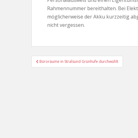
Personalausweis und einen Eigentumsn
Rahmennummer bereithalten. Bei Elekt
möglicherweise der Akku kurzzeitig a
nicht vergessen.
Beitragsnavigation
Büroräume in Stralsund Grünhufe durchwühlt