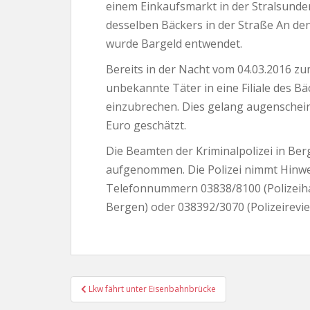
einem Einkaufsmarkt in der Stralsunder 
desselben Bäckers in der Straße An de
wurde Bargeld entwendet.
Bereits in der Nacht vom 04.03.2016 z
unbekannte Täter in eine Filiale des B
einzubrechen. Dies gelang augenscheinl
Euro geschätzt.
Die Beamten der Kriminalpolizei in Be
aufgenommen. Die Polizei nimmt Hinwe
Telefonnummern 03838/8100 (Polizeih
Bergen) oder 038392/3070 (Polizeirevie
Beitragsnavigation
Lkw fährt unter Eisenbahnbrücke