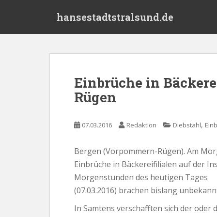
S
hansestadtstralsund.de
k
i
p
t
o
m
Einbrüche in Bäckerei
a
Rügen
i
n
c
,
07.03.2016
Redaktion
Diebstahl
Ein
o
n
t
Bergen (Vorpommern-Rügen). Am Morgen
e
Einbrüche in Bäckereifilialen auf der I
n
Morgenstunden des heutigen Tages
t
(07.03.2016) brachen bislang unbekannt
In Samtens verschafften sich der oder di