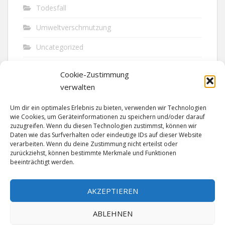
Todesfall
Umweltverschmutzung
Uncategorized
Unfall
Cookie-Zustimmung
Vandalismus
verwalten
Verkehr
Um dir ein optimales Erlebnis zu bieten, verwenden wir Technologien
wie Cookies, um Geräteinformationen zu speichern und/oder darauf
Verkehrsunfall
zuzugreifen. Wenn du diesen Technologien zustimmst, können wir
Daten wie das Surfverhalten oder eindeutige IDs auf dieser Website
verarbeiten. Wenn du deine Zustimmung nicht erteilst oder
Vermisst
zurückziehst, können bestimmte Merkmale und Funktionen
beeinträchtigt werden.
Waffen
Wilderei
AKZEPTIEREN
ABLEHNEN