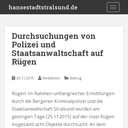
S
hansestadtstralsund.de
TOGGLE
k
i
p
t
Durchsuchungen von
o
Polizei und
m
a
Staatsanwaltschaft auf
i
Rügen
n
c
o
26.11.2015
Redaktion
Betrug
n
t
Rügen. Im Rahmen umfangreicher Ermittlungen
e
durch die Bergener Kriminalpolizei und die
n
t
Staatsanwaltschaft Stralsund wurden am
gestrigen Tage (25.11.2015) auf der Insel Rügen
insgesamt acht Objekte durchsucht. An dem