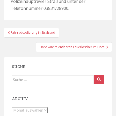
Polizeihauptrevier Stralsund unter der
Telefonnummer 03831/28900.
Beitragsnavigation
Fahrradcodierung in Stralsund
Unbekannte entleeren Feuerlöscher im Hotel
SUCHE
Suche
nach:
ARCHIV
Archiv