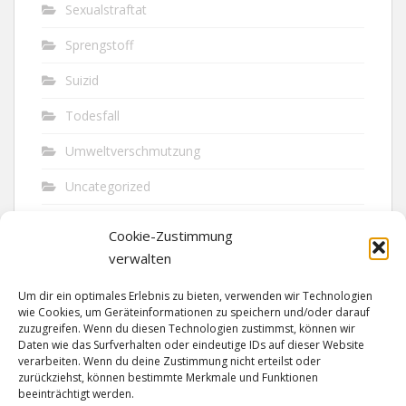
Sexualstraftat
Sprengstoff
Suizid
Todesfall
Umweltverschmutzung
Uncategorized
Unfall
Cookie-Zustimmung
Vandalismus
verwalten
Verkehr
Um dir ein optimales Erlebnis zu bieten, verwenden wir Technologien
wie Cookies, um Geräteinformationen zu speichern und/oder darauf
Verkehrsunfall
zuzugreifen. Wenn du diesen Technologien zustimmst, können wir
Daten wie das Surfverhalten oder eindeutige IDs auf dieser Website
verarbeiten. Wenn du deine Zustimmung nicht erteilst oder
Vermisst
zurückziehst, können bestimmte Merkmale und Funktionen
beeinträchtigt werden.
Waffen