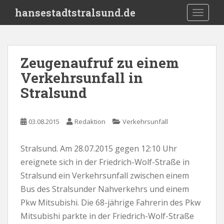
S
hansestadtstralsund.de
TOGGLE
k
i
p
t
Zeugenaufruf zu einem
o
Verkehrsunfall in
m
a
Stralsund
i
n
c
03.08.2015
Redaktion
Verkehrsunfall
o
n
Stralsund. Am 28.07.2015 gegen 12:10 Uhr
t
ereignete sich in der Friedrich-Wolf-Straße in
e
Stralsund ein Verkehrsunfall zwischen einem
n
Bus des Stralsunder Nahverkehrs und einem
t
Pkw Mitsubishi. Die 68-jährige Fahrerin des Pkw
Mitsubishi parkte in der Friedrich-Wolf-Straße