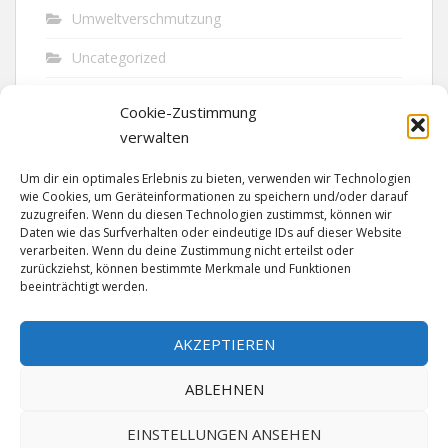
Umweltverschmutzung
Uncategorized
Unfall
Cookie-Zustimmung
Vandalismus
verwalten
Verkehr
Um dir ein optimales Erlebnis zu bieten, verwenden wir Technologien
wie Cookies, um Geräteinformationen zu speichern und/oder darauf
Verkehrsunfall
zuzugreifen. Wenn du diesen Technologien zustimmst, können wir
Daten wie das Surfverhalten oder eindeutige IDs auf dieser Website
verarbeiten. Wenn du deine Zustimmung nicht erteilst oder
Vermisst
zurückziehst, können bestimmte Merkmale und Funktionen
beeinträchtigt werden.
Waffen
Wilderei
AKZEPTIEREN
ABLEHNEN
EINSTELLUNGEN ANSEHEN