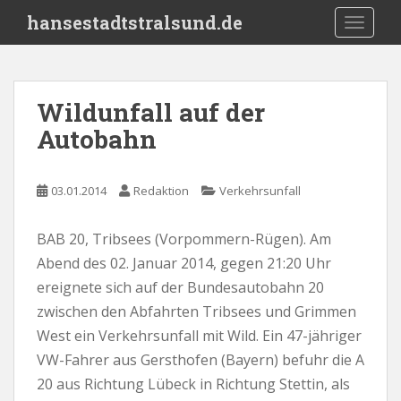
S
hansestadtstralsund.de
TOGGLE
k
i
p
t
Wildunfall auf der
o
Autobahn
m
a
i
03.01.2014
Redaktion
Verkehrsunfall
n
c
o
BAB 20, Tribsees (Vorpommern-Rügen). Am
n
Abend des 02. Januar 2014, gegen 21:20 Uhr
t
ereignete sich auf der Bundesautobahn 20
e
zwischen den Abfahrten Tribsees und Grimmen
n
West ein Verkehrsunfall mit Wild. Ein 47-jähriger
t
VW-Fahrer aus Gersthofen (Bayern) befuhr die A
20 aus Richtung Lübeck in Richtung Stettin, als