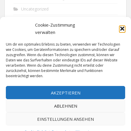
Uncategorized
Unfall
Cookie-Zustimmung
Vandalismus
verwalten
Verkehr
Um dir ein optimales Erlebnis zu bieten, verwenden wir Technologien
wie Cookies, um Geräteinformationen zu speichern und/oder darauf
Verkehrsunfall
zuzugreifen. Wenn du diesen Technologien zustimmst, können wir
Daten wie das Surfverhalten oder eindeutige IDs auf dieser Website
verarbeiten. Wenn du deine Zustimmung nicht erteilst oder
Vermisst
zurückziehst, können bestimmte Merkmale und Funktionen
beeinträchtigt werden.
Waffen
Wilderei
AKZEPTIEREN
ABLEHNEN
EINSTELLUNGEN ANSEHEN