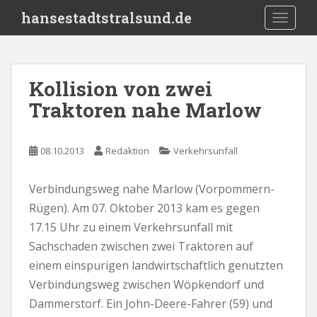
S
hansestadtstralsund.de
TOGGLE
k
i
p
t
Kollision von zwei
o
Traktoren nahe Marlow
m
a
i
08.10.2013
Redaktion
Verkehrsunfall
n
c
o
Verbindungsweg nahe Marlow (Vorpommern-
n
Rügen). Am 07. Oktober 2013 kam es gegen
t
17.15 Uhr zu einem Verkehrsunfall mit
e
Sachschaden zwischen zwei Traktoren auf
n
einem einspurigen landwirtschaftlich genutzten
t
Verbindungsweg zwischen Wöpkendorf und
Dammerstorf. Ein John-Deere-Fahrer (59) und