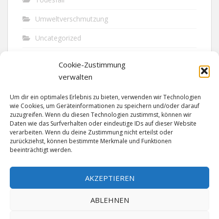
Umweltverschmutzung
Uncategorized
Unfall
Cookie-Zustimmung
Vandalismus
verwalten
Verkehr
Um dir ein optimales Erlebnis zu bieten, verwenden wir Technologien
wie Cookies, um Geräteinformationen zu speichern und/oder darauf
Verkehrsunfall
zuzugreifen. Wenn du diesen Technologien zustimmst, können wir
Daten wie das Surfverhalten oder eindeutige IDs auf dieser Website
verarbeiten. Wenn du deine Zustimmung nicht erteilst oder
Vermisst
zurückziehst, können bestimmte Merkmale und Funktionen
beeinträchtigt werden.
Waffen
Wilderei
AKZEPTIEREN
ABLEHNEN