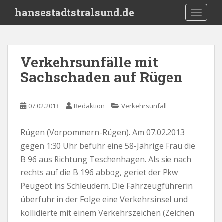
S
hansestadtstralsund.de
TOGGLE
k
i
p
t
Verkehrsunfälle mit
o
Sachschaden auf Rügen
m
a
i
07.02.2013
Redaktion
Verkehrsunfall
n
c
o
Rügen (Vorpommern-Rügen). Am 07.02.2013
n
gegen 1:30 Uhr befuhr eine 58-Jährige Frau die
t
B 96 aus Richtung Teschenhagen. Als sie nach
e
rechts auf die B 196 abbog, geriet der Pkw
n
Peugeot ins Schleudern. Die Fahrzeugführerin
t
überfuhr in der Folge eine Verkehrsinsel und
kollidierte mit einem Verkehrszeichen (Zeichen