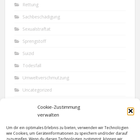
Rettung
Sachbeschädigung
Sexualstraftat
Sprengstoff
Suizid
Todesfall
Umweltverschmutzung
Uncategorized
Unfall
Cookie-Zustimmung
Vandalismus
verwalten
Verkehr
Um dir ein optimales Erlebnis zu bieten, verwenden wir Technologien
wie Cookies, um Geräteinformationen zu speichern und/oder darauf
Verkehrsunfall
zuzugreifen. Wenn du diesen Technologien zustimmst, können wir