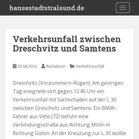
S
hansestadtstralsund.de
TOGGLE
k
i
p
t
Verkehrsunfall zwischen
o
Dreschvitz und Samtens
m
a
i
03.08.2012
Redaktion
Verkehrsunfall
n
c
o
Dreschvitz (Vorpommern-Rügen). Am gestrigen
n
Tag ereignete sich gegen 12.45 Uhr ein
t
Verkehrsunfall mit Sachschaden auf der L 30
e
zwischen Dreschvitz und Samtens. Ein BMW-
n
Fahrer aus Vitte (72) befuhr eine
t
Verbindungsstraße aus Richtung Mölln in
Richtung Güttin. An der Kreuzung zur L 30 wollte