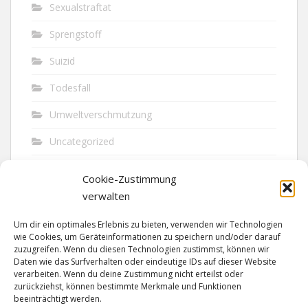
Sexualstraftat
Sprengstoff
Suizid
Todesfall
Umweltverschmutzung
Uncategorized
Unfall
Cookie-Zustimmung
Vandalismus
verwalten
Verkehr
Um dir ein optimales Erlebnis zu bieten, verwenden wir Technologien
wie Cookies, um Geräteinformationen zu speichern und/oder darauf
Verkehrsunfall
zuzugreifen. Wenn du diesen Technologien zustimmst, können wir
Daten wie das Surfverhalten oder eindeutige IDs auf dieser Website
verarbeiten. Wenn du deine Zustimmung nicht erteilst oder
Vermisst
zurückziehst, können bestimmte Merkmale und Funktionen
beeinträchtigt werden.
Waffen