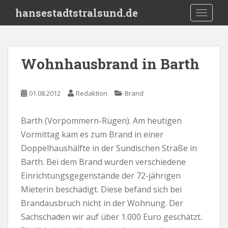
S
hansestadtstralsund.de
TOGGLE
k
i
p
t
Wohnhausbrand in Barth
o
m
a
01.08.2012
Redaktion
Brand
i
n
Barth (Vorpommern-Rügen). Am heutigen
c
Vormittag kam es zum Brand in einer
o
n
Doppelhaushälfte in der Sundischen Straße in
t
Barth. Bei dem Brand wurden verschiedene
e
Einrichtungsgegenstände der 72-jährigen
n
Mieterin beschädigt. Diese befand sich bei
t
Brandausbruch nicht in der Wohnung. Der
Sachschaden wir auf über 1.000 Euro geschätzt.