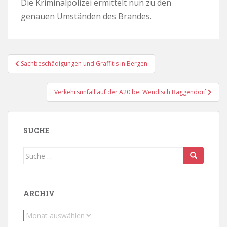
Die Kriminalpolizei ermittelt nun zu den
genauen Umständen des Brandes.
Beitragsnavigation
Sachbeschädigungen und Graffitis in Bergen
Verkehrsunfall auf der A20 bei Wendisch Baggendorf
SUCHE
Suche
nach:
ARCHIV
Archiv