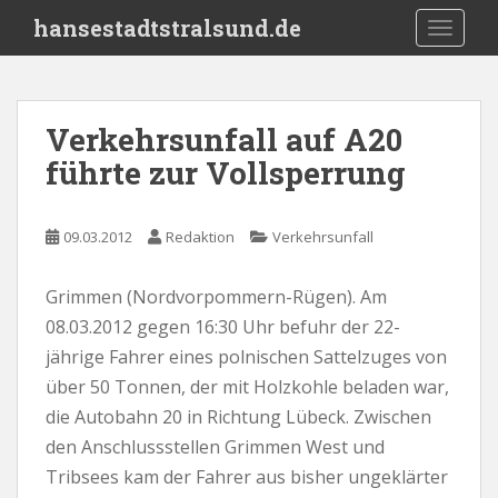
S
hansestadtstralsund.de
TOGGLE
k
i
p
t
Verkehrsunfall auf A20
o
führte zur Vollsperrung
m
a
i
09.03.2012
Redaktion
Verkehrsunfall
n
c
o
Grimmen (Nordvorpommern-Rügen). Am
n
08.03.2012 gegen 16:30 Uhr befuhr der 22-
t
jährige Fahrer eines polnischen Sattelzuges von
e
über 50 Tonnen, der mit Holzkohle beladen war,
n
die Autobahn 20 in Richtung Lübeck. Zwischen
t
den Anschlussstellen Grimmen West und
Tribsees kam der Fahrer aus bisher ungeklärter