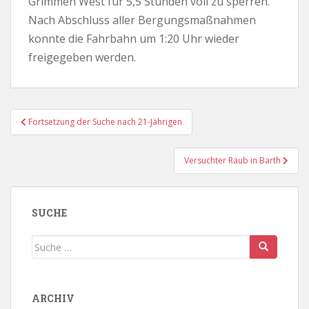
Grimmen West für 5,5 Stunden voll zu sperren.
Nach Abschluss aller Bergungsmaßnahmen
konnte die Fahrbahn um 1:20 Uhr wieder
freigegeben werden.
Beitragsnavigation
Fortsetzung der Suche nach 21-Jährigen
Versuchter Raub in Barth
SUCHE
Suche
nach:
ARCHIV