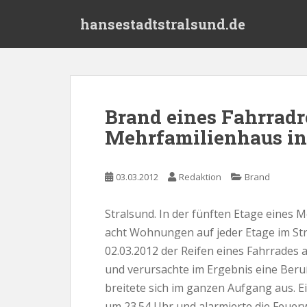
S
hansestadtstralsund.de
k
i
p
t
o
m
Brand eines Fahrradr
a
Mehrfamilienhaus in
i
n
c
03.03.2012
Redaktion
Brand
o
n
t
Stralsund. In der fünften Etage eines
e
acht Wohnungen auf jeder Etage im Str
n
02.03.2012 der Reifen eines Fahrrades 
t
und verursachte im Ergebnis eine Ber
breitete sich im ganzen Aufgang aus.
um 23.54 Uhr und alarmierte die Feue