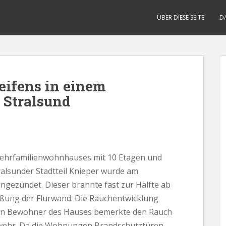
ÜBER DIESE SEITE
D
eifens in einem
 Stralsund
 Mehrfamilienwohnhauses mit 10 Etagen und
alsunder Stadtteil Knieper wurde am
angezündet. Dieser brannte fast zur Hälfte ab
ußung der Flurwand. Die Rauchentwicklung
 Ein Bewohner des Hauses bemerkte den Rauch
rwehr. Da die Wohnungen Brandschutztüren