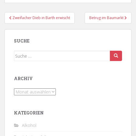
Beitragsnavigation
Zweifacher Dieb in Barth erwischt
Betrug im Baumarkt
SUCHE
Suche
nach:
ARCHIV
Archiv
KATEGORIEN
Alkohol