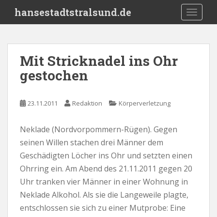
S
hansestadtstralsund.de
TOGGLE
k
i
p
t
Mit Stricknadel ins Ohr
o
gestochen
m
a
i
23.11.2011
Redaktion
Körperverletzung
n
c
o
Neklade (Nordvorpommern-Rügen). Gegen
n
seinen Willen stachen drei Männer dem
t
Geschädigten Löcher ins Ohr und setzten einen
e
Ohrring ein. Am Abend des 21.11.2011 gegen 20
n
Uhr tranken vier Männer in einer Wohnung in
t
Neklade Alkohol. Als sie die Langeweile plagte,
entschlossen sie sich zu einer Mutprobe: Eine