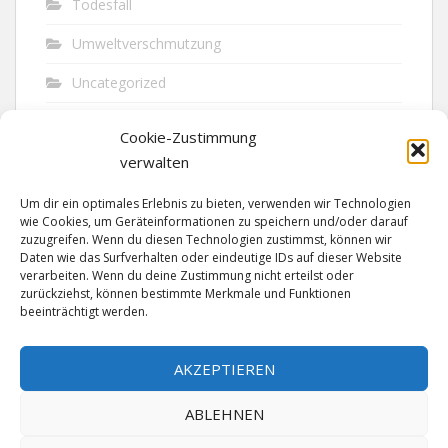
Todesfall
Umweltverschmutzung
Uncategorized
Unfall
Cookie-Zustimmung
Vandalismus
verwalten
Verkehr
Um dir ein optimales Erlebnis zu bieten, verwenden wir Technologien
wie Cookies, um Geräteinformationen zu speichern und/oder darauf
Verkehrsunfall
zuzugreifen. Wenn du diesen Technologien zustimmst, können wir
Daten wie das Surfverhalten oder eindeutige IDs auf dieser Website
verarbeiten. Wenn du deine Zustimmung nicht erteilst oder
Vermisst
zurückziehst, können bestimmte Merkmale und Funktionen
beeinträchtigt werden.
Waffen
Wilderei
AKZEPTIEREN
ABLEHNEN