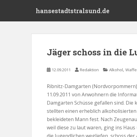
S
hansestadtstralsund.de
k
i
p
t
o
m
Jäger schoss in die L
a
i
n
,
12.09.2011
Redaktion
Alkohol
Waffe
c
o
Ribnitz-Damgarten (Nordvorpommern). G
n
11.09.2011 von Anwohnern die Informati
t
e
Damgarten Schüsse gefallen sind. Die 
n
stellten einen erheblich alkoholisierte
t
bekleideten Mann fest. Nach Zeugenau
weil diese zu laut waren, ging ins Haus
die Jugendlichen wegliefen, schoss der 