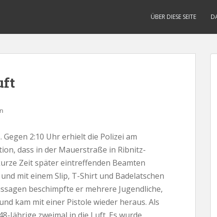
ÜBER DIESE SEITE
D
uft
n
egen 2:10 Uhr erhielt die Polizei am
on, dass in der Mauerstraße in Ribnitz-
kurze Zeit später eintreffenden Beamten
n und mit einem Slip, T-Shirt und Badelatschen
ssagen beschimpfte er mehrere Jugendliche,
 und kam mit einer Pistole wieder heraus. Als
48-Jährige zweimal in die Luft. Es wurde