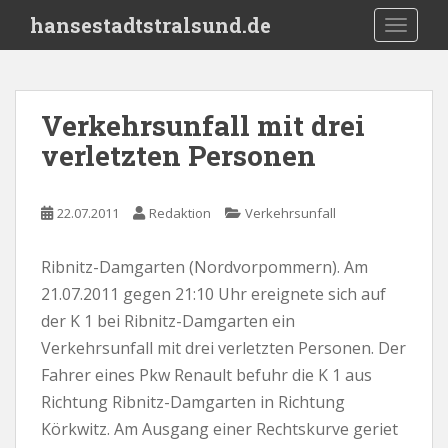
S
hansestadtstralsund.de
TOGGLE
k
i
p
t
Verkehrsunfall mit drei
o
verletzten Personen
m
a
i
22.07.2011
Redaktion
Verkehrsunfall
n
c
o
Ribnitz-Damgarten (Nordvorpommern). Am
n
21.07.2011 gegen 21:10 Uhr ereignete sich auf
t
der K 1 bei Ribnitz-Damgarten ein
e
Verkehrsunfall mit drei verletzten Personen. Der
n
Fahrer eines Pkw Renault befuhr die K 1 aus
t
Richtung Ribnitz-Damgarten in Richtung
Körkwitz. Am Ausgang einer Rechtskurve geriet