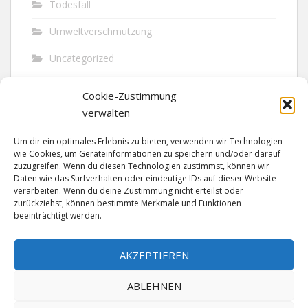
Todesfall
Umweltverschmutzung
Uncategorized
Unfall
Cookie-Zustimmung
Vandalismus
verwalten
Verkehr
Um dir ein optimales Erlebnis zu bieten, verwenden wir Technologien
wie Cookies, um Geräteinformationen zu speichern und/oder darauf
Verkehrsunfall
zuzugreifen. Wenn du diesen Technologien zustimmst, können wir
Daten wie das Surfverhalten oder eindeutige IDs auf dieser Website
verarbeiten. Wenn du deine Zustimmung nicht erteilst oder
Vermisst
zurückziehst, können bestimmte Merkmale und Funktionen
beeinträchtigt werden.
Waffen
Wilderei
AKZEPTIEREN
ABLEHNEN