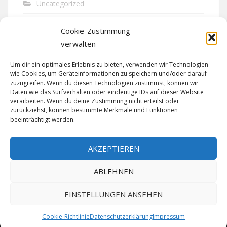
Uncategorized
Unfall
Cookie-Zustimmung
Vandalismus
verwalten
Verkehr
Um dir ein optimales Erlebnis zu bieten, verwenden wir Technologien
wie Cookies, um Geräteinformationen zu speichern und/oder darauf
Verkehrsunfall
zuzugreifen. Wenn du diesen Technologien zustimmst, können wir
Daten wie das Surfverhalten oder eindeutige IDs auf dieser Website
verarbeiten. Wenn du deine Zustimmung nicht erteilst oder
Vermisst
zurückziehst, können bestimmte Merkmale und Funktionen
beeinträchtigt werden.
Waffen
Wilderei
AKZEPTIEREN
ABLEHNEN
EINSTELLUNGEN ANSEHEN
Cookie-Richtlinie
Datenschutzerklärung
Impressum
MADE SINCE 1999 WITH ♥ BY
ABELNET
| POWERED BY
NADV