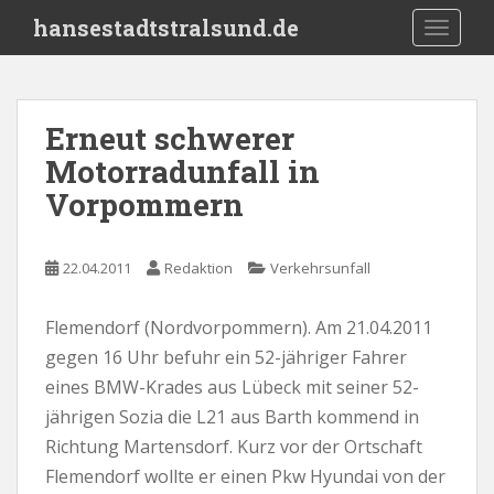
S
hansestadtstralsund.de
TOGGLE
k
i
p
t
Erneut schwerer
o
Motorradunfall in
m
a
Vorpommern
i
n
c
22.04.2011
Redaktion
Verkehrsunfall
o
n
Flemendorf (Nordvorpommern). Am 21.04.2011
t
gegen 16 Uhr befuhr ein 52-jähriger Fahrer
e
eines BMW-Krades aus Lübeck mit seiner 52-
n
jährigen Sozia die L21 aus Barth kommend in
t
Richtung Martensdorf. Kurz vor der Ortschaft
Flemendorf wollte er einen Pkw Hyundai von der