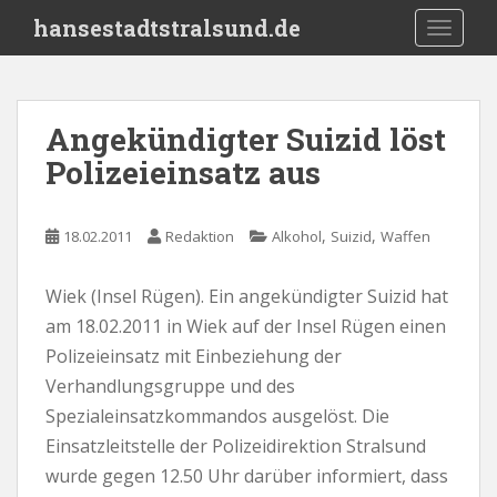
S
hansestadtstralsund.de
TOGGLE
k
i
p
t
Angekündigter Suizid löst
o
Polizeieinsatz aus
m
a
i
,
,
18.02.2011
Redaktion
Alkohol
Suizid
Waffen
n
c
o
Wiek (Insel Rügen). Ein angekündigter Suizid hat
n
am 18.02.2011 in Wiek auf der Insel Rügen einen
t
Polizeieinsatz mit Einbeziehung der
e
Verhandlungsgruppe und des
n
Spezialeinsatzkommandos ausgelöst. Die
t
Einsatzleitstelle der Polizeidirektion Stralsund
wurde gegen 12.50 Uhr darüber informiert, dass