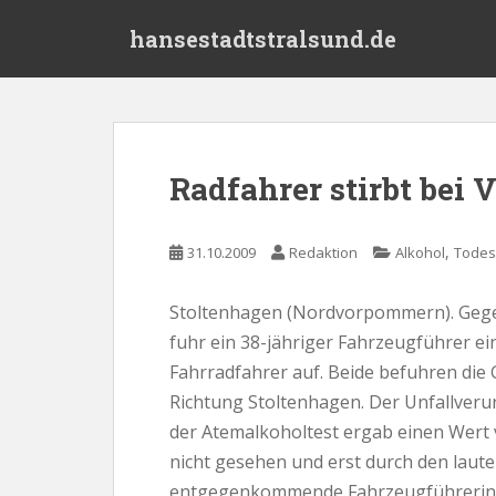
S
hansestadtstralsund.de
k
i
p
t
o
m
Radfahrer stirbt bei 
a
i
n
,
31.10.2009
Redaktion
Alkohol
Todesf
c
o
Stoltenhagen (Nordvorpommern). Gegen
n
fuhr ein 38-jähriger Fahrzeugführer e
t
e
Fahrradfahrer auf. Beide befuhren di
n
Richtung Stoltenhagen. Der Unfallveru
t
der Atemalkoholtest ergab einen Wert v
nicht gesehen und erst durch den laute
entgegenkommende Fahrzeugführerin n