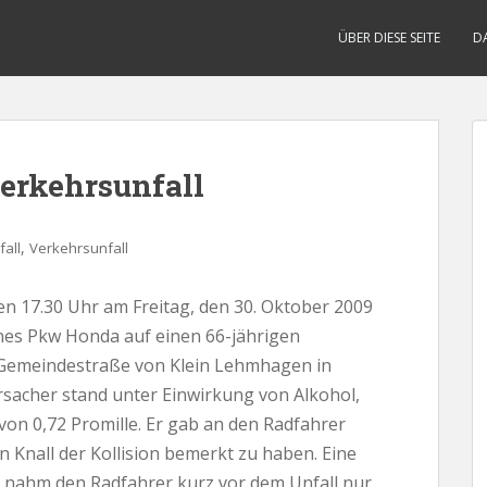
ÜBER DIESE SEITE
D
Verkehrsunfall
,
all
Verkehrsunfall
 17.30 Uhr am Freitag, den 30. Oktober 2009
ines Pkw Honda auf einen 66-jährigen
e Gemeindestraße von Klein Lehmhagen in
rsacher stand unter Einwirkung von Alkohol,
on 0,72 Promille. Er gab an den Radfahrer
n Knall der Kollision bemerkt zu haben. Eine
ahm den Radfahrer kurz vor dem Unfall nur