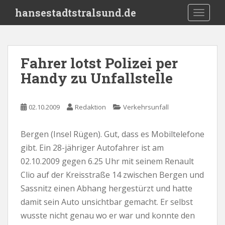
S
hansestadtstralsund.de
TOGGLE
k
i
p
t
Fahrer lotst Polizei per
o
Handy zu Unfallstelle
m
a
i
02.10.2009
Redaktion
Verkehrsunfall
n
c
o
Bergen (Insel Rügen). Gut, dass es Mobiltelefone
n
gibt. Ein 28-jähriger Autofahrer ist am
t
02.10.2009 gegen 6.25 Uhr mit seinem Renault
e
Clio auf der Kreisstraße 14 zwischen Bergen und
n
Sassnitz einen Abhang hergestürzt und hatte
t
damit sein Auto unsichtbar gemacht. Er selbst
wusste nicht genau wo er war und konnte den