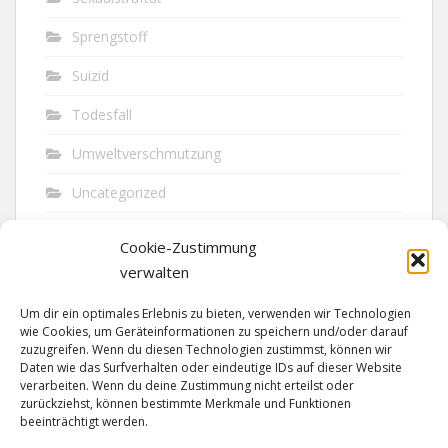
Sprengstoff
Suizid
Todesfall
Umweltverschmutzung
Uncategorized
Unfall
Cookie-Zustimmung
Vandalismus
verwalten
Verkehr
Um dir ein optimales Erlebnis zu bieten, verwenden wir Technologien
wie Cookies, um Geräteinformationen zu speichern und/oder darauf
Verkehrsunfall
zuzugreifen. Wenn du diesen Technologien zustimmst, können wir
Daten wie das Surfverhalten oder eindeutige IDs auf dieser Website
verarbeiten. Wenn du deine Zustimmung nicht erteilst oder
Vermisst
zurückziehst, können bestimmte Merkmale und Funktionen
beeinträchtigt werden.
Waffen