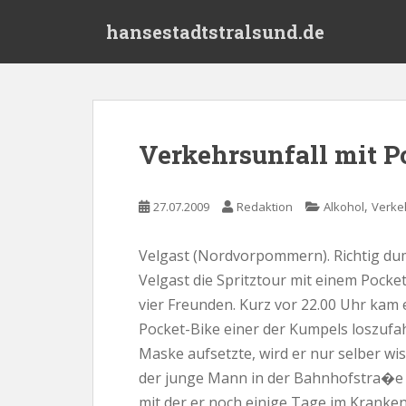
S
hansestadtstralsund.de
k
i
p
t
o
m
Verkehrsunfall mit P
a
i
n
,
27.07.2009
Redaktion
Alkohol
Verke
c
o
Velgast (Nordvorpommern). Richtig du
n
Velgast die Spritztour mit einem Pocke
t
e
vier Freunden. Kurz vor 22.00 Uhr kam 
n
Pocket-Bike einer der Kumpels loszufa
t
Maske aufsetzte, wird er nur selber w
der junge Mann in der Bahnhofstra�e 
mit der er noch einige Tage im Krank