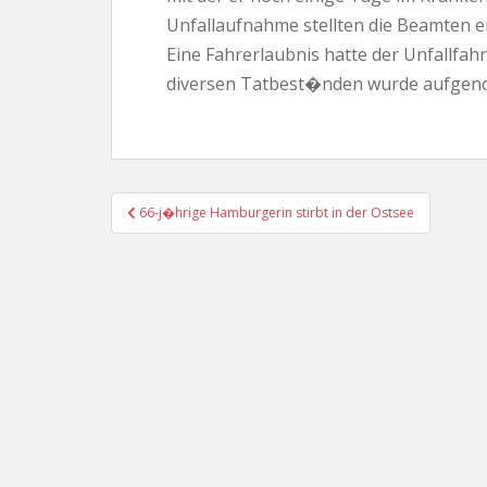
Unfallaufnahme stellten die Beamten ei
Eine Fahrerlaubnis hatte der Unfallfahr
diversen Tatbest�nden wurde aufge
Beitragsnavigation
66-j�hrige Hamburgerin stirbt in der Ostsee