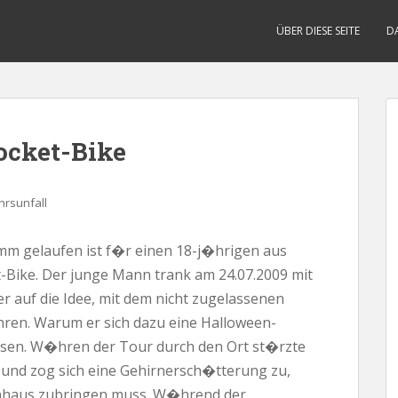
ÜBER DIESE SEITE
D
ocket-Bike
hrsunfall
mm gelaufen ist f�r einen 18-j�hrigen aus
t-Bike. Der junge Mann trank am 24.07.2009 mit
er auf die Idee, mit dem nicht zugelassenen
hren. Warum er sich dazu eine Halloween-
issen. W�hren der Tour durch den Ort st�rzte
und zog sich eine Gehirnersch�tterung zu,
enhaus zubringen muss. W�hrend der