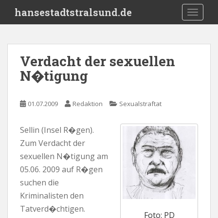
S
hansestadtstralsund.de
TOGGLE
k
i
p
t
Verdacht der sexuellen
o
N�tigung
m
a
i
01.07.2009
Redaktion
Sexualstraftat
n
c
o
Sellin (Insel R�gen).
n
Zum Verdacht der
t
sexuellen N�tigung am
e
05.06. 2009 auf R�gen
n
suchen die
t
Kriminalisten den
Tatverd�chtigen.
Foto: PD