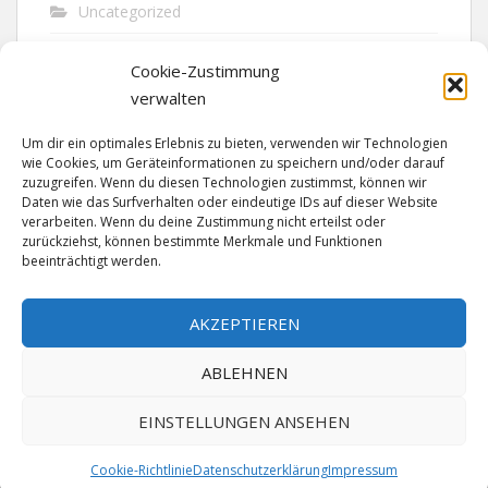
Uncategorized
Unfall
Cookie-Zustimmung
Vandalismus
verwalten
Verkehr
Um dir ein optimales Erlebnis zu bieten, verwenden wir Technologien
wie Cookies, um Geräteinformationen zu speichern und/oder darauf
Verkehrsunfall
zuzugreifen. Wenn du diesen Technologien zustimmst, können wir
Daten wie das Surfverhalten oder eindeutige IDs auf dieser Website
verarbeiten. Wenn du deine Zustimmung nicht erteilst oder
Vermisst
zurückziehst, können bestimmte Merkmale und Funktionen
beeinträchtigt werden.
Waffen
Wilderei
AKZEPTIEREN
ABLEHNEN
EINSTELLUNGEN ANSEHEN
Cookie-Richtlinie
Datenschutzerklärung
Impressum
MADE SINCE 1999 WITH ♥ BY
ABELNET
| POWERED BY
NADV