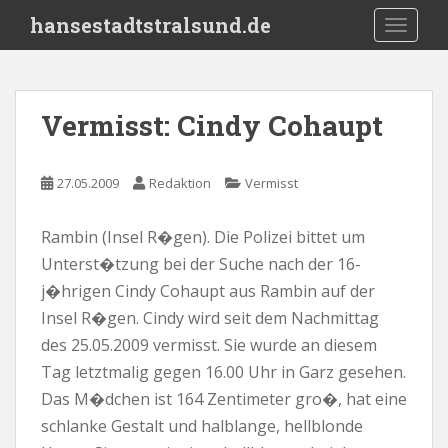
S
hansestadtstralsund.de
TOGGLE
k
i
p
t
Vermisst: Cindy Cohaupt
o
m
a
27.05.2009
Redaktion
Vermisst
i
n
Rambin (Insel R�gen). Die Polizei bittet um
c
Unterst�tzung bei der Suche nach der 16-
o
n
j�hrigen Cindy Cohaupt aus Rambin auf der
t
Insel R�gen. Cindy wird seit dem Nachmittag
e
des 25.05.2009 vermisst. Sie wurde an diesem
n
Tag letztmalig gegen 16.00 Uhr in Garz gesehen.
t
Das M�dchen ist 164 Zentimeter gro�, hat eine
schlanke Gestalt und halblange, hellblonde