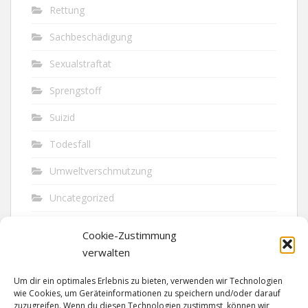
Rettung
Sachbeschädigung
Sexualstraftat
Sprengstoff
Suizid
Todesfall
Umweltverschmutzung
Uncategorized
Unfall
Cookie-Zustimmung
Vandalismus
verwalten
Verkehr
Um dir ein optimales Erlebnis zu bieten, verwenden wir Technologien
wie Cookies, um Geräteinformationen zu speichern und/oder darauf
Verkehrsunfall
zuzugreifen. Wenn du diesen Technologien zustimmst, können wir