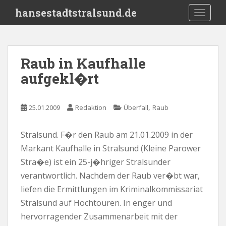
S
hansestadtstralsund.de
TOGGLE
k
i
p
t
Raub in Kaufhalle
o
aufgekl�rt
m
a
i
,
25.01.2009
Redaktion
Überfall
Raub
n
c
o
Stralsund. F�r den Raub am 21.01.2009 in der
n
Markant Kaufhalle in Stralsund (Kleine Parower
t
Stra�e) ist ein 25-j�hriger Stralsunder
e
verantwortlich. Nachdem der Raub ver�bt war,
n
liefen die Ermittlungen im Kriminalkommissariat
t
Stralsund auf Hochtouren. In enger und
hervorragender Zusammenarbeit mit der