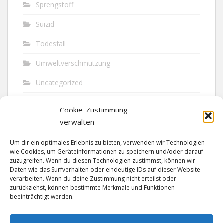
Sprengstoff
Suizid
Todesfall
Umweltverschmutzung
Uncategorized
Unfall
Cookie-Zustimmung
Vandalismus
verwalten
Verkehr
Um dir ein optimales Erlebnis zu bieten, verwenden wir Technologien
wie Cookies, um Geräteinformationen zu speichern und/oder darauf
Verkehrsunfall
zuzugreifen. Wenn du diesen Technologien zustimmst, können wir
Daten wie das Surfverhalten oder eindeutige IDs auf dieser Website
verarbeiten. Wenn du deine Zustimmung nicht erteilst oder
Vermisst
zurückziehst, können bestimmte Merkmale und Funktionen
beeinträchtigt werden.
Waffen
Wilderei