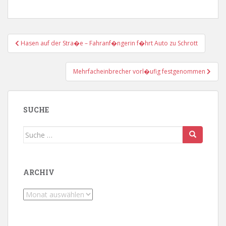
Beitragsnavigation
Hasen auf der Stra�e – Fahranf�ngerin f�hrt Auto zu Schrott
Mehrfacheinbrecher vorl�ufig festgenommen
SUCHE
Suche
nach:
ARCHIV
Archiv