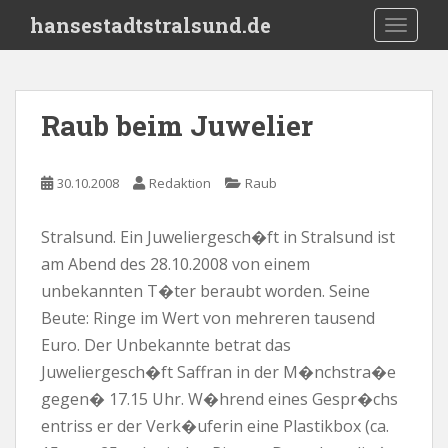
S
hansestadtstralsund.de
TOGGLE
k
i
p
t
Raub beim Juwelier
o
m
a
30.10.2008
Redaktion
Raub
i
n
Stralsund. Ein Juweliergesch�ft in Stralsund ist
c
am Abend des 28.10.2008 von einem
o
n
unbekannten T�ter beraubt worden. Seine
t
Beute: Ringe im Wert von mehreren tausend
e
Euro. Der Unbekannte betrat das
n
Juweliergesch�ft Saffran in der M�nchstra�e
t
gegen� 17.15 Uhr. W�hrend eines Gespr�chs
entriss er der Verk�uferin eine Plastikbox (ca.