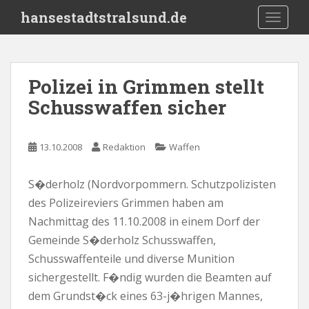
S
hansestadtstralsund.de
TOGGLE
k
i
p
t
Polizei in Grimmen stellt
o
Schusswaffen sicher
m
a
i
13.10.2008
Redaktion
Waffen
n
c
o
S�derholz (Nordvorpommern. Schutzpolizisten
n
des Polizeireviers Grimmen haben am
t
Nachmittag des 11.10.2008 in einem Dorf der
e
Gemeinde S�derholz Schusswaffen,
n
Schusswaffenteile und diverse Munition
t
sichergestellt. F�ndig wurden die Beamten auf
dem Grundst�ck eines 63-j�hrigen Mannes,